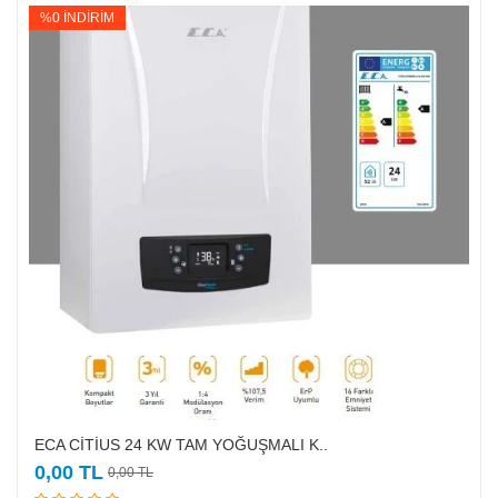
%0 İNDİRİM
ECA CİTİUS 24 KW TAM YOĞUŞMALI K..
Sepete Ekle
0,00 TL
0,00 TL