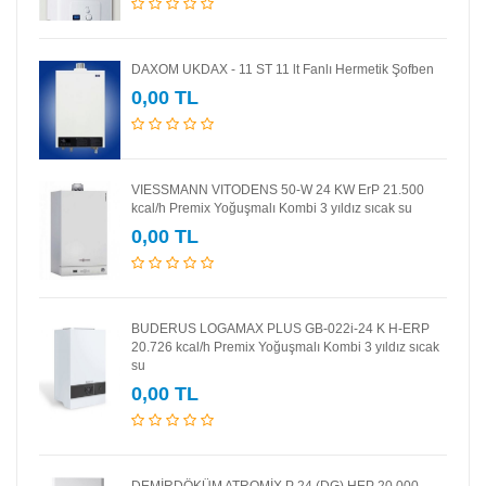
DAXOM UKDAX - 11 ST 11 lt Fanlı Hermetik Şofben
0,00 TL
VIESSMANN VITODENS 50-W 24 KW ErP 21.500
kcal/h Premix Yoğuşmalı Kombi 3 yıldız sıcak su
0,00 TL
BUDERUS LOGAMAX PLUS GB-022i-24 K H-ERP
20.726 kcal/h Premix Yoğuşmalı Kombi 3 yıldız sıcak
su
0,00 TL
DEMİRDÖKÜM ATROMİX P 24 (DG) HEP 20.000